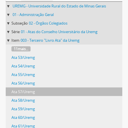
UREMG - Universidade Rural do Estado de Minas Gerais
01 - Administração Geral
Subseção
02 - Órgãos Colegiados
Série
01 - Atas do Conselho Universitário da Uremg
Item
003 - Terceiro "Livro Ata" da Uremg
11mais...
Ata 53/Uremg
Ata 54/Uremg
Ata 55/Uremg
Ata 56/Uremg
Ata 57/Uremg
Ata 58/Uremg
Ata 59/Uremg
Ata 60/Uremg
Ata 61/Uremg