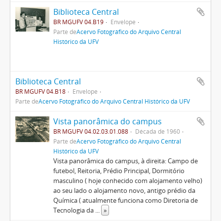
Biblioteca Central
BR MGUFV 04.B19
Envelope
Parte de
Acervo Fotográfico do Arquivo Central
Histórico da UFV
Biblioteca Central
BR MGUFV 04.B18
Envelope
Parte de
Acervo Fotográfico do Arquivo Central Histórico da UFV
Vista panorâmica do campus
BR MGUFV 04.02.03.01.088
Década de 1960
Parte de
Acervo Fotográfico do Arquivo Central
Histórico da UFV
Vista panorâmica do campus, à direita: Campo de
futebol, Reitoria, Prédio Principal, Dormitório
masculino ( hoje conhecido com alojamento velho)
ao seu lado o alojamento novo, antigo prédio da
Química ( atualmente funciona como Diretoria de
Tecnologia da
...
»