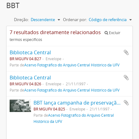
BBT
Direção:
Descendente
Ordenar por:
Código de referência
7 resultados diretamente relacionados
Excluir
termos específicos
Biblioteca Central
BR MGUFV 04.B27
Envelope
Parte de
Acervo Fotográfico do Arquivo Central Histórico da UFV
Biblioteca Central
BR MGUFV 04.B26
Envelope
21/11/1997
Parte de
Acervo Fotográfico do Arquivo Central Histórico da UFV
BBT lança campanha de preservação de acervos
BR MGUFV 04.B25
Envelope
21/11/1997
Parte de
Acervo Fotográfico do Arquivo Central
Histórico da UFV