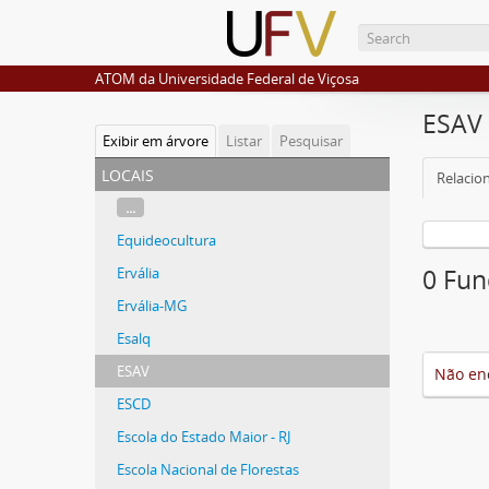
ATOM da Universidade Federal de Viçosa
ESAV
Exibir em árvore
Listar
Pesquisar
locais
Relacio
...
Equideocultura
Ervália
0 Fun
Ervália-MG
Esalq
ESAV
Não en
ESCD
Escola do Estado Maior - RJ
Escola Nacional de Florestas