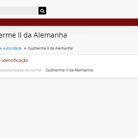
erme II da Alemanha
de autoridade
Guilherme II da Alemanha
 identificação
a autorizada do nome
Guilherme II da Alemanha