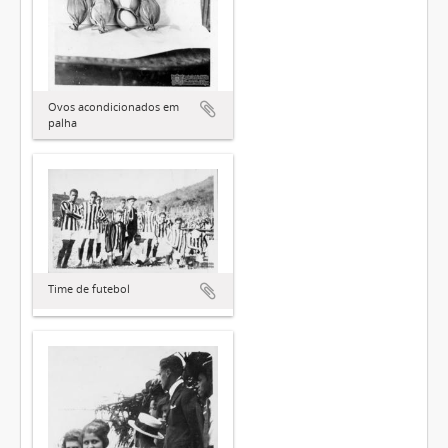
Ovos acondicionados em
palha
Time de futebol