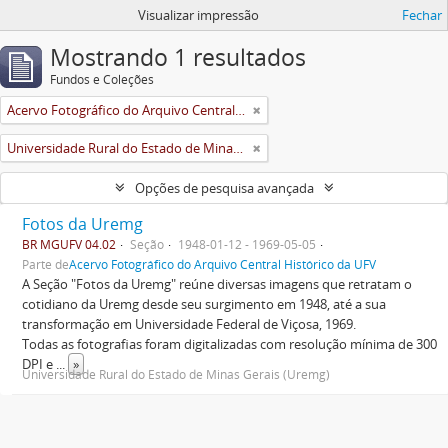
Visualizar impressão
Fechar
Mostrando 1 resultados
Fundos e Coleções
Acervo Fotográfico do Arquivo Central Histórico da UFV
Universidade Rural do Estado de Minas Gerais (Uremg)
Opções de pesquisa avançada
Fotos da Uremg
BR MGUFV 04.02
Seção
1948-01-12 - 1969-05-05
Parte de
Acervo Fotográfico do Arquivo Central Histórico da UFV
A Seção "Fotos da Uremg" reúne diversas imagens que retratam o
cotidiano da Uremg desde seu surgimento em 1948, até a sua
transformação em Universidade Federal de Viçosa, 1969.
Todas as fotografias foram digitalizadas com resolução mínima de 300
DPI e
...
»
Universidade Rural do Estado de Minas Gerais (Uremg)