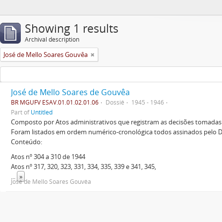
Showing 1 results
Archival description
José de Mello Soares Gouvêa
José de Mello Soares de Gouvêa
BR MGUFV ESAV.01.01.02.01.06
Dossiê
1945 - 1946
Part of
Untitled
Composto por Atos administrativos que registram as decisões tomadas p
Foram listados em ordem numérico-cronológica todos assinados pelo Di
Conteúdo:
Atos nº 304 a 310 de 1944
Atos nº 317, 320, 323, 331, 334, 335, 339 e 341, 345,
...
»
José de Mello Soares Gouvêa