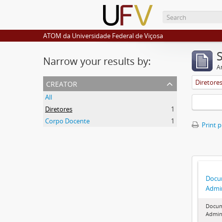
ATOM da Universidade Federal de Viçosa
Narrow your results by:
Ar
creator
Diretore
All
Diretores
1
Corpo Docente
1
Print 
Docu
Admin
Docum
Admini