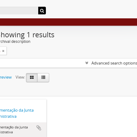
Showing 1 results
chival description
s
Advanced search option
preview
View:
mentação da Junta
istrativa
entação da Junta
strativa