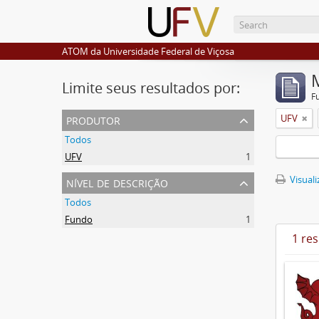
ATOM da Universidade Federal de Viçosa
Limite seus resultados por:
F
produtor
UFV
Todos
UFV
1
nível de descrição
Visuali
Todos
Fundo
1
1 re