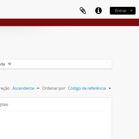
Entrar
ada
reção:
Ascendente
Ordenar por:
Código de referência
itais