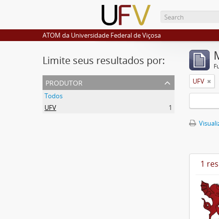
ATOM da Universidade Federal de Viçosa
Limite seus resultados por:
F
produtor
UFV
Todos
UFV
1
Visuali
1 re