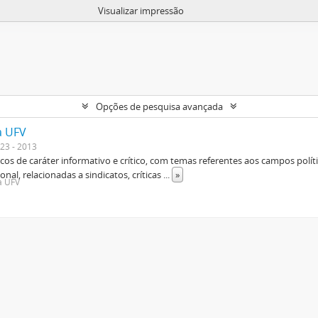
Visualizar impressão
Opções de pesquisa avançada
a UFV
23 - 2013
os de caráter informativo e crítico, com temas referentes aos campos polític
ional, relacionadas a sindicatos, críticas
...
»
da UFV