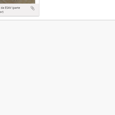
 da ESAV (parte
or)