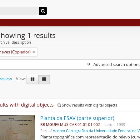
Showing 1 results
chival description
aves (Copiador)
Advanced search option
preview
View:
ults with digital objects
Show results with digital objects
Planta da ESAV (parte superior)
BR MGUFV MUS CAR.01.01.01.002
Item
1939
Part of
Acervo Cartográfico da Universidade Federal de V
Planta topográfica com representação do relevo (cur