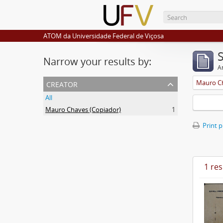
ATOM da Universidade Federal de Viçosa
Narrow your results by:
Ar
creator
Mauro Ch
All
Mauro Chaves (Copiador)
1
Print 
1 res