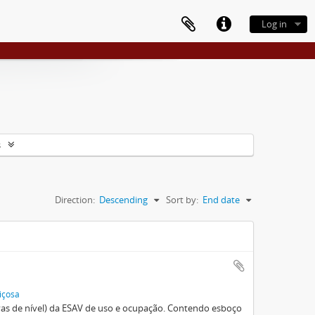
Log in
s
Direction:
Descending
Sort by:
End date
içosa
vas de nível) da ESAV de uso e ocupação. Contendo esboço