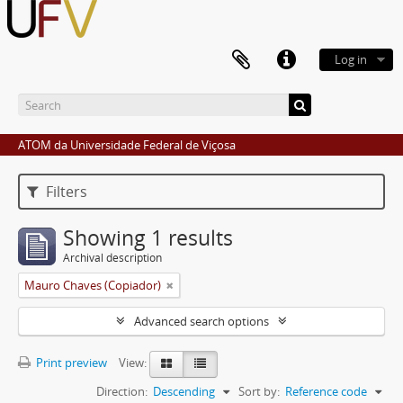
Log in
ATOM da Universidade Federal de Viçosa
Filters
Showing 1 results
Archival description
Mauro Chaves (Copiador)
Advanced search options
Print preview
View:
Direction:
Descending
Sort by:
Reference code