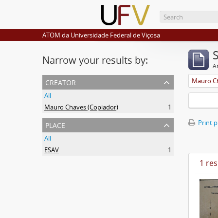
ATOM da Universidade Federal de Viçosa
Narrow your results by:
Ar
creator
Mauro Ch
All
Mauro Chaves (Copiador)
1
place
Print 
All
ESAV
1
1 res