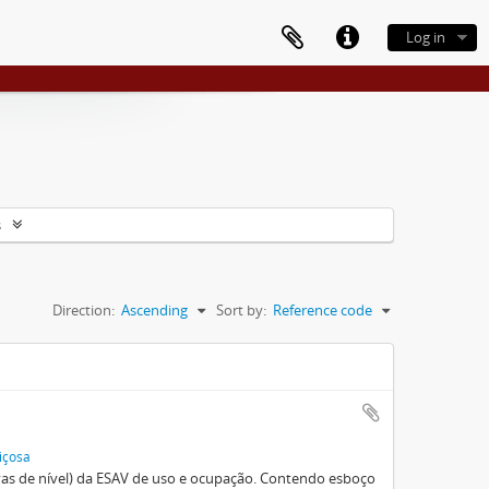
Log in
s
Direction:
Ascending
Sort by:
Reference code
içosa
vas de nível) da ESAV de uso e ocupação. Contendo esboço