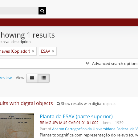
Showing 1 results
chival description
aves (Copiador)
ESAV
Advanced search option
preview
View:
ults with digital objects
Show results with digital objects
Planta da ESAV (parte superior)
BR MGUFV MUS CAR.01.01.01.002
Item
1939
Part of
Acervo Cartográfico da Universidade Federal de V
Planta topográfica com representação do relevo (cur