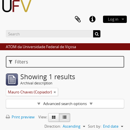
Log in
ATOM da Universidade Federal de Viçosa
Filters
Showing 1 results
Archival description
Mauro Chaves (Copiador)
Advanced search options
Print preview
View:
Direction:
Ascending
Sort by:
End date