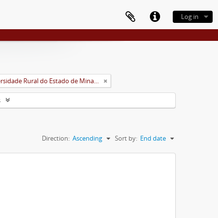
Log in
Universidade Rural do Estado de Minas Gerais (Uremg)
s
Direction:
Ascending
Sort by:
End date