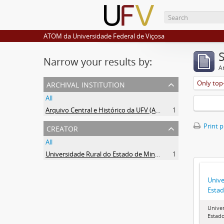
ATOM da Universidade Federal de Viçosa
Narrow your results by:
Ar
archival institution
Only top-
All
Arquivo Central e Histórico da UFV (ACH-UFV)
1
creator
Print 
All
Universidade Rural do Estado de Minas Gerais (Uremg)
1
Unive
Estad
Univer
Estado