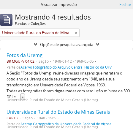
Visualizar impressão
Fechar
Mostrando 4 resultados
Fundos e Coleções
Universidade Rural do Estado de Minas Gerais (Uremg)
Opções de pesquisa avançada
Fotos da Uremg
BR MGUFV 04.02
Seção
1948-01-12 - 1969-05-05
Parte de
Acervo Fotográfico do Arquivo Central Histórico da UFV
A Seção "Fotos da Uremg" reúne diversas imagens que retratam o
cotidiano da Uremg desde seu surgimento em 1948, até a sua
transformação em Universidade Federal de Viçosa, 1969.
Todas as fotografias foram digitalizadas com resolução mínima de 300
DPI e
...
»
Universidade Rural do Estado de Minas Gerais (Uremg)
Universidade Rural do Estado de Minas Gerais
CAR.02
Seção
1948 - 1969
Parte de
Acervo Cartográfico da Universidade Federal de Viçosa
Universidade Rural do Estado de Minas Gerais (Uremg)