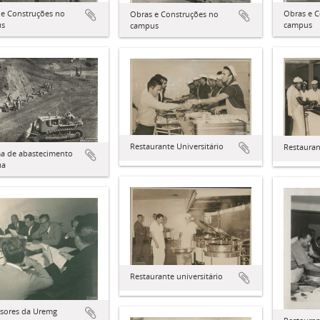
 e Construções no
Obras e C
Obras e Construções no
us
campus
campus
Restaurante Universitário
Restauran
ma de abastecimento
ua
Restaurante universitário
ssores da Uremg