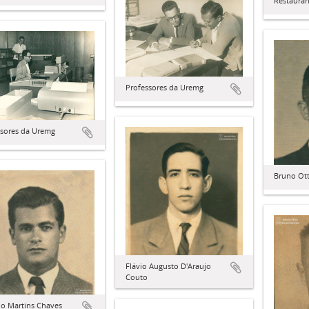
Restauran
Professores da Uremg
ssores da Uremg
Bruno Ot
Flávio Augusto D'Araujo
Couto
do Martins Chaves