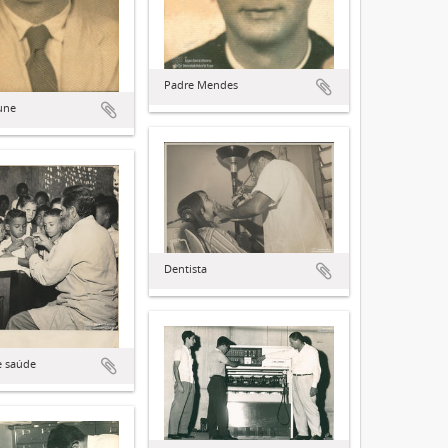
Padre Mendes
une
Dentista
e saúde