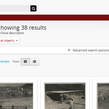
Showing 38 results
chival description
tal objects
Advanced search option
preview
View: