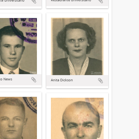
te universitário
to News
Anita Dickson