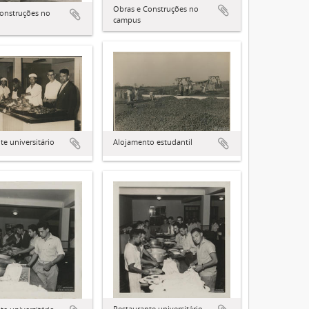
Obras e Construções no
onstruções no
campus
Alojamento estudantil
te universitário
Restaurante universitário