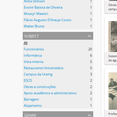
Anita Dickson
1
Obras
Evonir Batista de Oliveira
1
camp
Moacyr Maestri
1
Flávio Augusto D'Araujo Couto
1
Walter Brune
1
subject
All
Funcionários
20
Informática
6
Siste
de ág
Vista interna
5
Restaurante Universitário
5
Campus da Uremg
3
ESCD
2
Obras e construções
2
Apoio acadêmico e administrativo
2
Barragem
1
Alojamento
1
genre
Profe