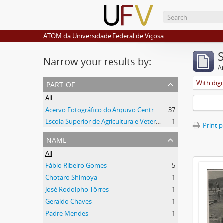
ATOM da Universidade Federal de Viçosa
Narrow your results by:
Ar
part of
With digi
All
Acervo Fotográfico do Arquivo Central Histórico da UFV
37
Escola Superior de Agricultura e Veterinária
1
Print 
name
All
Fábio Ribeiro Gomes
5
Chotaro Shimoya
1
José Rodolpho Tôrres
1
Geraldo Chaves
1
Padre Mendes
1