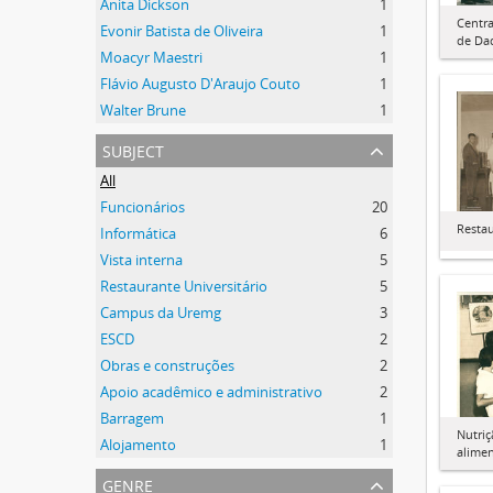
Anita Dickson
1
Centr
Evonir Batista de Oliveira
1
de Da
Moacyr Maestri
1
Flávio Augusto D'Araujo Couto
1
Walter Brune
1
subject
All
Funcionários
20
Restau
Informática
6
Vista interna
5
Restaurante Universitário
5
Campus da Uremg
3
ESCD
2
Obras e construções
2
Apoio acadêmico e administrativo
2
Barragem
1
Nutriç
Alojamento
1
alimen
genre