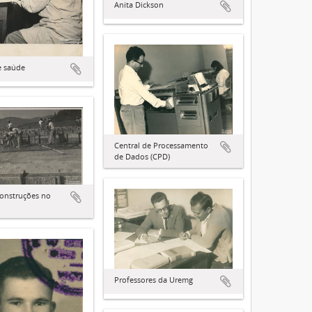
Anita Dickson
e saúde
Central de Processamento
de Dados (CPD)
onstruções no
Professores da Uremg