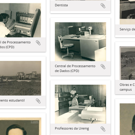
Dentista
Serviço d
al de Processamento
dos (CPD)
Central de Processamento
de Dados (CPD)
Obras e C
campus
ento estudantil
Professores da Uremg