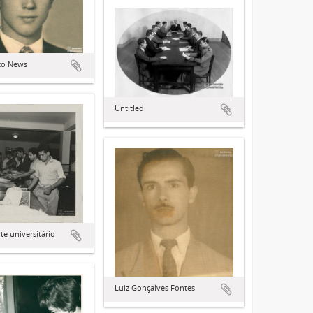
to News
Untitled
te universitário
Luiz Gonçalves Fontes