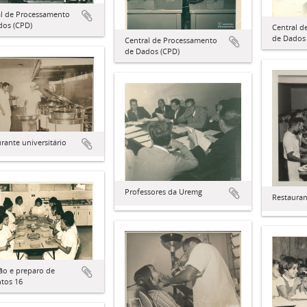
al de Processamento
dos (CPD)
Central d
de Dados
Central de Processamento
de Dados (CPD)
rante universitário
Professores da Uremg
Restauran
ão e preparo de
tos 16