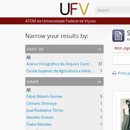
ATOM da Universidade Federal de Viçosa
Narrow your results by:
Ar
part of
With digi
All
Acervo Fotográfico do Arquivo Central Histórico da UFV
37
Escola Superior de Agricultura e Veterinária
1
Print 
name
All
Fábio Ribeiro Gomes
5
Chotaro Shimoya
1
José Rodolpho Tôrres
1
Geraldo Chaves
1
Padre Mendes
1