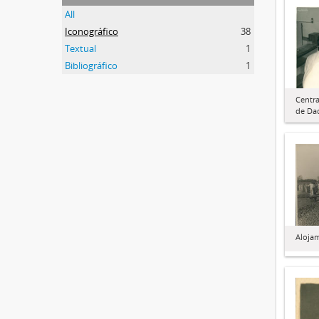
All
Iconográfico
38
Textual
1
Bibliográfico
1
Centr
de Da
Alojam