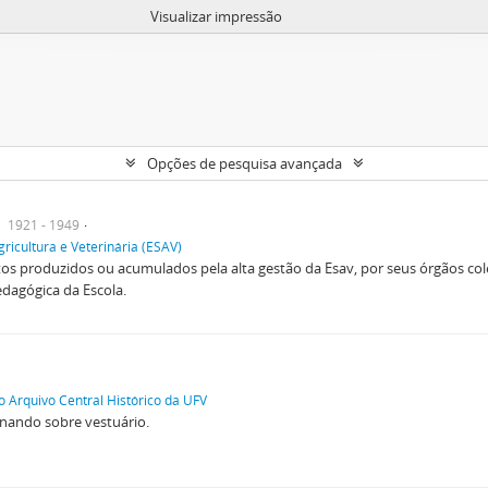
Visualizar impressão
Opções de pesquisa avançada
1921 - 1949
gricultura e Veterinária (ESAV)
s produzidos ou acumulados pela alta gestão da Esav, por seus órgãos cole
edagógica da Escola.
o Arquivo Central Histórico da UFV
onando sobre vestuário.