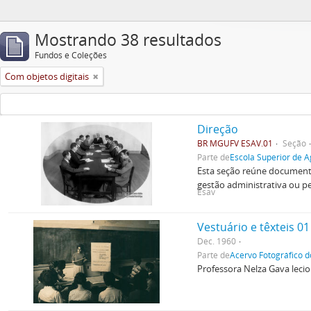
Mostrando 38 resultados
Fundos e Coleções
Com objetos digitais
Direção
BR MGUFV ESAV.01
Seção
Parte de
Escola Superior de A
Esta seção reúne documento
gestão administrativa ou p
Esav
Vestuário e têxteis 01
Dec. 1960
Parte de
Acervo Fotográfico d
Professora Nelza Gava leci