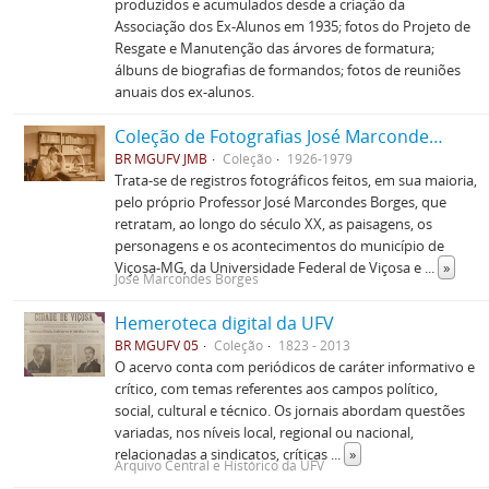
produzidos e acumulados desde a criação da
Associação dos Ex-Alunos em 1935; fotos do Projeto de
Resgate e Manutenção das árvores de formatura;
álbuns de biografias de formandos; fotos de reuniões
anuais dos ex-alunos.
Coleção de Fotografias José Marcondes Borges
BR MGUFV JMB
Coleção
1926-1979
Trata-se de registros fotográficos feitos, em sua maioria,
pelo próprio Professor José Marcondes Borges, que
retratam, ao longo do século XX, as paisagens, os
personagens e os acontecimentos do município de
Viçosa-MG, da Universidade Federal de Viçosa e
...
»
José Marcondes Borges
Hemeroteca digital da UFV
BR MGUFV 05
Coleção
1823 - 2013
O acervo conta com periódicos de caráter informativo e
crítico, com temas referentes aos campos político,
social, cultural e técnico. Os jornais abordam questões
variadas, nos níveis local, regional ou nacional,
relacionadas a sindicatos, críticas
...
»
Arquivo Central e Histórico da UFV