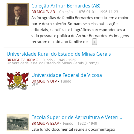
Coleção Arthur Bernardes (AB)
BR MGUFV AB
Coleção
1876-01-01 - 1996-11-23
As fotografias da família Bernardes constituem a maior
parte desta coleção. Somam-se a elas publicações
editoriais, científicas e biográficas correspondentes a
vida pessoal e política de Arthur Bernardes. As imagens
retratam o cotidiano familiar de
...
»
Universidade Rural do Estado de Minas Gerais
BR MGUFV UREMG
Fundo
1949 - 1969
Universidade Rural do Estado de Minas Gerais (Uremg)
Universidade Federal de Viçosa
BR MGUFV UFV
Fundo
UFV
Escola Superior de Agricultura e Veterinária (ESAV)
BR MGUFV ESAV
Fundo
1922 - 1949
Este fundo documental reúne a documentação