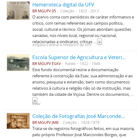
Hemeroteca digital da UFV
BR MGUFV 05
Coleção
1823 - 2013
O acervo conta com periódicos de caráter informativo e
crítico, com temas referentes aos campos político,
social, cultural e técnico. Os jornais abordam questões
variadas, nos níveis local, regional ou nacional,
relacionadas a sindicatos, críticas
...
»
Arquivo Central e Histórico da UFV
Escola Superior de Agricultura e Veterinária (ESAV)
BR MGUFV ESAV
Fundo
1922 - 1949
Este fundo documental reúne a documentação
referente à construção da Esav, sua administração e ao
ensino, pesquisa e extensão, bem como documentos
relativos à cultura e religião não só da instituição, mas
também da cidade de Viçosa. Dentre os documentos,
...
»
Esav
Coleção de Fotografias José Marcondes Borges
BR MGUFV JMB
Coleção
1926-1979
Trata-se de registros fotográficos feitos, em sua maioria,
pelo próprio Professor José Marcondes Borges, que