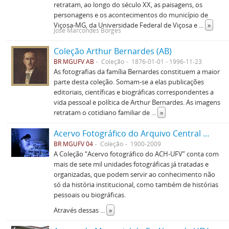
retratam, ao longo do século XX, as paisagens, os
personagens e os acontecimentos do município de
Viçosa-MG, da Universidade Federal de Viçosa e
...
»
José Marcondes Borges
Coleção Arthur Bernardes (AB)
BR MGUFV AB
Coleção
1876-01-01 - 1996-11-23
As fotografias da família Bernardes constituem a maior
parte desta coleção. Somam-se a elas publicações
editoriais, científicas e biográficas correspondentes a
vida pessoal e política de Arthur Bernardes. As imagens
retratam o cotidiano familiar de
...
»
Acervo Fotográfico do Arquivo Central Histórico da UFV
BR MGUFV 04
Coleção
1900-2009
A Coleção “Acervo fotográfico do ACH-UFV” conta com
mais de sete mil unidades fotográficas já tratadas e
organizadas, que podem servir ao conhecimento não
só da história institucional, como também de histórias
pessoais ou biográficas.
Através dessas
...
»