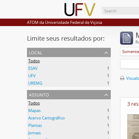
ATOM da Universidade Federal de Viçosa
Limite seus resultados por:
F
local
Somente 
Todos
ESAV
1
UFV
1
Visuali
UREMG
1
assunto
Todos
3 re
Mapas
1
Acervo Cartográfico
1
Plantas
1
Jornais
1