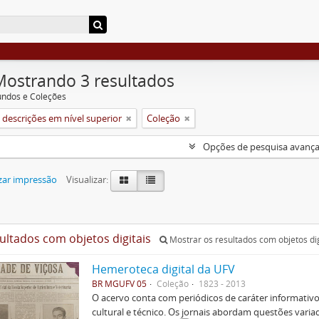
Mostrando 3 resultados
undos e Coleções
descrições em nível superior
Coleção
Opções de pesquisa avanç
zar impressão
Visualizar:
sultados com objetos digitais
Mostrar os resultados com objetos dig
Hemeroteca digital da UFV
BR MGUFV 05
Coleção
1823 - 2013
O acervo conta com periódicos de caráter informativo 
cultural e técnico. Os jornais abordam questões variada