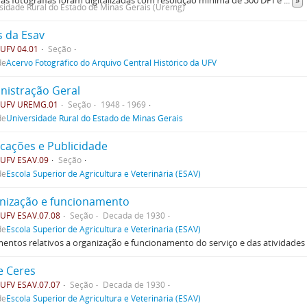
sidade Rural do Estado de Minas Gerais (Uremg)
s da Esav
UFV 04.01
Seção
de
Acervo Fotográfico do Arquivo Central Histórico da UFV
nistração Geral
UFV UREMG.01
Seção
1948 - 1969
de
Universidade Rural do Estado de Minas Gerais
icações e Publicidade
UFV ESAV.09
Seção
de
Escola Superior de Agricultura e Veterinária (ESAV)
nização e funcionamento
UFV ESAV.07.08
Seção
Decada de 1930
de
Escola Superior de Agricultura e Veterinária (ESAV)
ntos relativos a organização e funcionamento do serviço e das atividades
e Ceres
UFV ESAV.07.07
Seção
Decada de 1930
de
Escola Superior de Agricultura e Veterinária (ESAV)