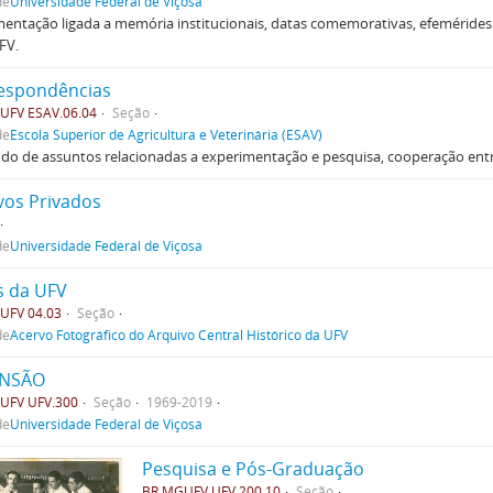
de
Universidade Federal de Viçosa
ntação ligada a memória institucionais, datas comemorativas, efeméride
FV.
espondências
UFV ESAV.06.04
Seção
de
Escola Superior de Agricultura e Veterinária (ESAV)
do de assuntos relacionadas a experimentação e pesquisa, cooperação entre
vos Privados
de
Universidade Federal de Viçosa
s da UFV
UFV 04.03
Seção
de
Acervo Fotográfico do Arquivo Central Histórico da UFV
ENSÃO
UFV UFV.300
Seção
1969-2019
de
Universidade Federal de Viçosa
Pesquisa e Pós-Graduação
BR MGUFV UFV.200.10
Seção