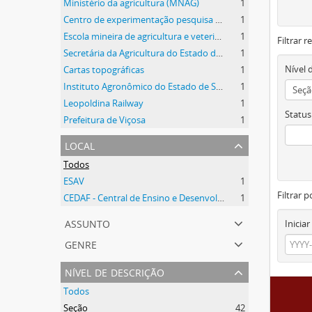
Ministério da agricultura (MNAG)
1
Centro de experimentação pesquisa e extensão do triângulo (CEPET)
1
Escola mineira de agricultura e veterinária (EMAV)
1
Filtrar 
Secretária da Agricultura do Estado de Minas Gerais (SAMG)
1
Nível 
Cartas topográficas
1
Instituto Agronômico do Estado de São Paulo (IAC)
1
Leopoldina Railway
1
Status
Prefeitura de Viçosa
1
local
Todos
ESAV
1
Filtrar p
CEDAF - Central de Ensino e Desenvolvimento Agrário de Florestal
1
assunto
Iniciar
genre
nível de descrição
Todos
Seção
42