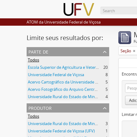
ATOM da Universidade Federal de Viçosa
Limite seus resultados por:
F
parte de
Seção
Todos
Escola Superior de Agricultura e Veterinária (ESAV)
20
Encontr
Universidade Federal de Viçosa
8
Acervo Cartográfico da Universidade Federal de Viçosa
5
Acervo Fotográfico do Arquivo Central Histórico da UFV
5
Universidade Rural do Estado de Minas Gerais
4
Adic
produtor
Limitar 
Todos
Universidade Rural do Estado de Minas Gerais (Uremg)
3
Universidade Federal de Viçosa (UFV)
1