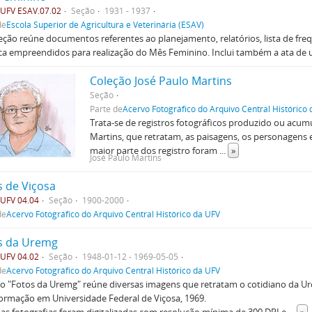
UFV ESAV.07.02
Seção
1931 - 1937
de
Escola Superior de Agricultura e Veterinária (ESAV)
eção reúne documentos referentes ao planejamento, relatórios, lista de freq
ica empreendidos para realização do Mês Feminino. Inclui também a ata d
Coleção José Paulo Martins
Seção
Parte de
Acervo Fotográfico do Arquivo Central Histórico
Trata-se de registros fotográficos produzido ou acumu
Martins, que retratam, as paisagens, os personagens 
maior parte dos registro foram
...
»
José Paulo Martins
s de Viçosa
UFV 04.04
Seção
1900-2000
de
Acervo Fotográfico do Arquivo Central Histórico da UFV
s da Uremg
UFV 04.02
Seção
1948-01-12 - 1969-05-05
de
Acervo Fotográfico do Arquivo Central Histórico da UFV
o "Fotos da Uremg" reúne diversas imagens que retratam o cotidiano da U
ormação em Universidade Federal de Viçosa, 1969.
as fotografias foram digitalizadas com resolução mínima de 300 DPI e
...
»