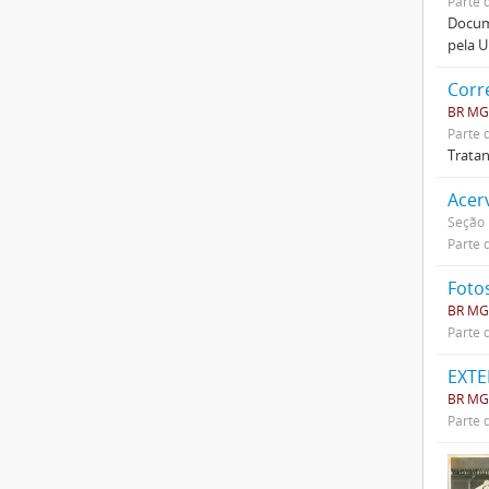
Parte 
Docume
pela U
Corr
BR MG
Parte 
Tratan
Acer
Seção
Parte 
Foto
BR MG
Parte 
EXT
BR MG
Parte 