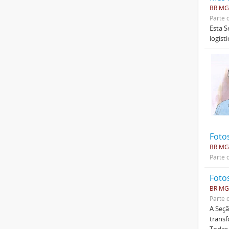
BR MG
Parte 
Esta S
logíst
Foto
BR MG
Parte 
Foto
BR MG
Parte 
A Seçã
transf
Todas 