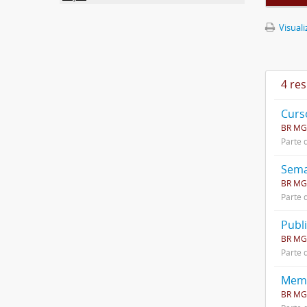
Visuali
4 re
Curs
BR MG
Parte 
Sema
BR MG
Parte 
Publ
BR MG
Parte 
Memó
BR MG