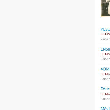
PESQ
BR MG
Parte 
ENSI
BR MG
Parte 
ADMI
BR MG
Parte 
Educ
BR MG
Parte 
Mês 