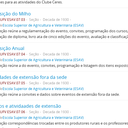
es para as atividades do Clube Ceres.
sição do Milho
UFV ESAV.07.03
Seção
Decada de 1930
de
Escola Superior de Agricultura e Veterinária (ESAV)
eção reúne a regulamentação do evento, convites, programação dos cursos, 
tação de diploma, livro ata de cinco edições do evento, avaliação e classifica
sição Anual
UFV ESAV.07.04
Seção
Decada de 1930
de
Escola Superior de Agricultura e Veterinária (ESAV)
eção reúne a do evento, convites, programação e listagem dos itens expost
idades de extensão fora da sede
UFV ESAV.07.05
Seção
Decada de 1930
de
Escola Superior de Agricultura e Veterinária (ESAV)
eção reúne a convites e dados sobre eventos de extensão fora da sede.
os e atividaades de extensão
UFV ESAV.07.06
Seção
Decada de 1930
de
Escola Superior de Agricultura e Veterinária (ESAV)
eção correspondências trocadas entre os produtores rurais e os professore