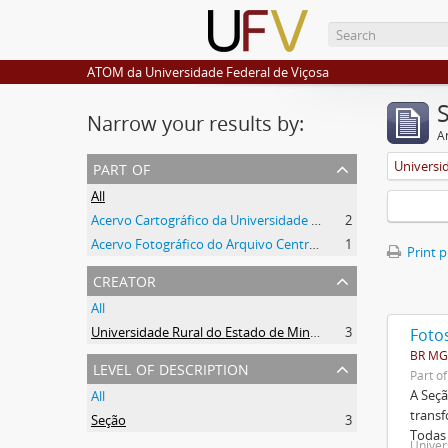
ATOM da Universidade Federal de Viçosa
Narrow your results by:
Ar
part of
All
Acervo Cartográfico da Universidade Federal de Viçosa
2
Acervo Fotográfico do Arquivo Central Histórico da UFV
1
Print 
creator
All
Universidade Rural do Estado de Minas Gerais (Uremg)
3
Foto
BR MG
level of description
Part o
A Seçã
All
transf
Seção
3
Todas 
Univer