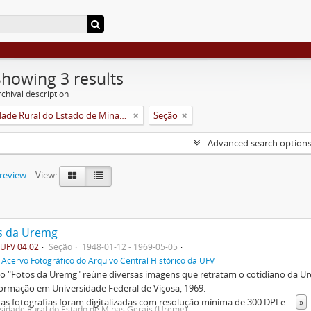
Showing 3 results
chival description
Universidade Rural do Estado de Minas Gerais (Uremg)
Seção
Advanced search option
preview
View:
s da Uremg
UFV 04.02
Seção
1948-01-12 - 1969-05-05
f
Acervo Fotográfico do Arquivo Central Histórico da UFV
o "Fotos da Uremg" reúne diversas imagens que retratam o cotidiano da U
ormação em Universidade Federal de Viçosa, 1969.
as fotografias foram digitalizadas com resolução mínima de 300 DPI e
...
»
sidade Rural do Estado de Minas Gerais (Uremg)