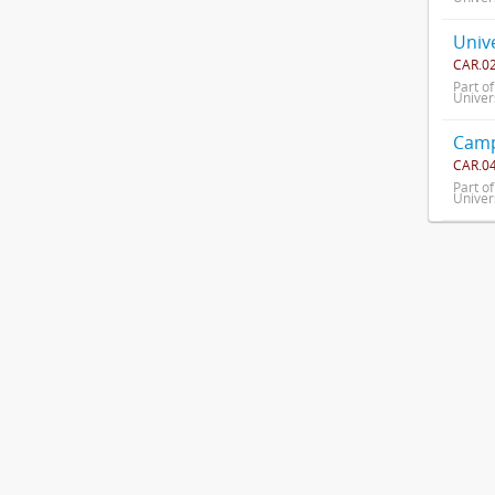
Univ
CAR.0
Part o
Univer
Camp
CAR.0
Part o
Univer