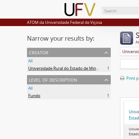
ATOM da Universidade Federal de Viçosa
Narrow your results by:
Ar
creator
All
Universidade Rural do Estado de Minas Gerais (Uremg)
1
level of description
Print 
All
Fundo
1
Unive
Estad
Univer
Estado