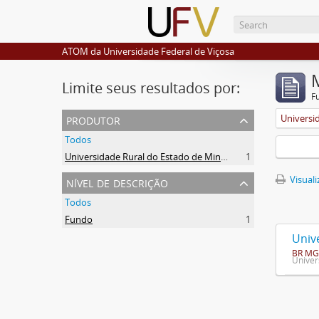
ATOM da Universidade Federal de Viçosa
Limite seus resultados por:
F
produtor
Todos
Universidade Rural do Estado de Minas Gerais (Uremg)
1
nível de descrição
Visuali
Todos
Fundo
1
Univ
BR MG
Univer