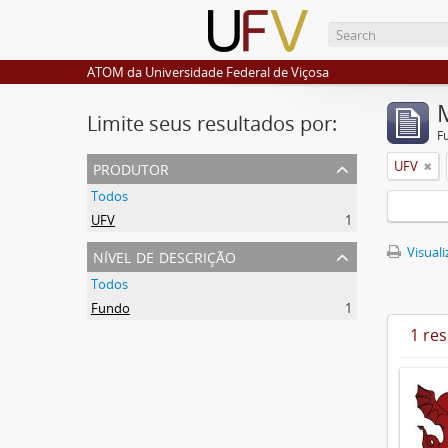
ATOM da Universidade Federal de Viçosa
Limite seus resultados por:
F
produtor
UFV
Todos
UFV
1
nível de descrição
Visuali
Todos
Fundo
1
1 re