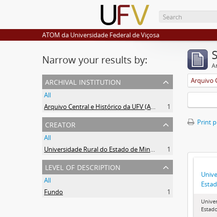
ATOM da Universidade Federal de Viçosa
Narrow your results by:
Ar
archival institution
All
Arquivo Central e Histórico da UFV (ACH-UFV)
1
creator
Print 
All
Universidade Rural do Estado de Minas Gerais (Uremg)
1
level of description
Unive
All
Estad
Fundo
1
Univer
Estado