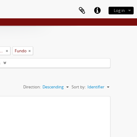
Log in
rsidade Rural do Estado de Minas Gerais (Uremg)
Fundo
s
Direction:
Descending
Sort by:
Identifier