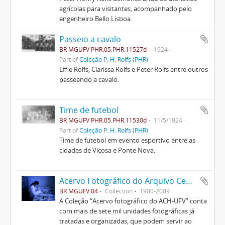
agrícolas para visitantes, acompanhado pelo
engenheiro Bello Lisboa.
Passeio a cavalo
BR MGUFV PHR.05.PHR.11527d
1924
Part of
Coleção P. H. Rolfs (PHR)
Effie Rolfs, Clarissa Rolfs e Peter Rolfs entre outros
passeando a cavalo.
Time de futebol
BR MGUFV PHR.05.PHR.11530d
11/5/1924
Part of
Coleção P. H. Rolfs (PHR)
Time de futebol em evento esportivo entre as
cidades de Viçosa e Ponte Nova.
Acervo Fotográfico do Arquivo Central Histórico da UFV
BR MGUFV 04
Collection
1900-2009
A Coleção “Acervo fotográfico do ACH-UFV” conta
com mais de sete mil unidades fotográficas já
tratadas e organizadas, que podem servir ao