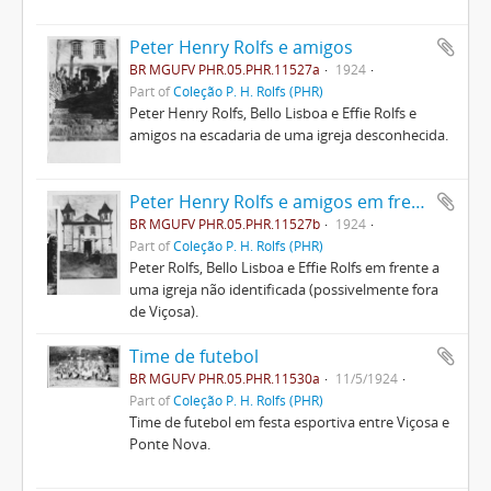
Peter Henry Rolfs e amigos
BR MGUFV PHR.05.PHR.11527a
1924
Part of
Coleção P. H. Rolfs (PHR)
Peter Henry Rolfs, Bello Lisboa e Effie Rolfs e
amigos na escadaria de uma igreja desconhecida.
Peter Henry Rolfs e amigos em frente a uma igreja
BR MGUFV PHR.05.PHR.11527b
1924
Part of
Coleção P. H. Rolfs (PHR)
Peter Rolfs, Bello Lisboa e Effie Rolfs em frente a
uma igreja não identificada (possivelmente fora
de Viçosa).
Time de futebol
BR MGUFV PHR.05.PHR.11530a
11/5/1924
Part of
Coleção P. H. Rolfs (PHR)
Time de futebol em festa esportiva entre Viçosa e
Ponte Nova.