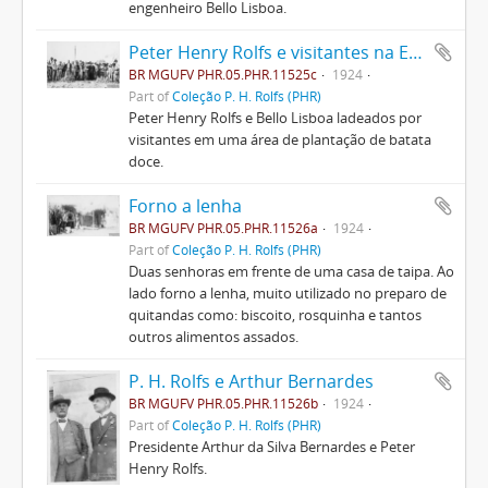
engenheiro Bello Lisboa.
Peter Henry Rolfs e visitantes na ESAV
BR MGUFV PHR.05.PHR.11525c
1924
Part of
Coleção P. H. Rolfs (PHR)
Peter Henry Rolfs e Bello Lisboa ladeados por
visitantes em uma área de plantação de batata
doce.
Forno a lenha
BR MGUFV PHR.05.PHR.11526a
1924
Part of
Coleção P. H. Rolfs (PHR)
Duas senhoras em frente de uma casa de taipa. Ao
lado forno a lenha, muito utilizado no preparo de
quitandas como: biscoito, rosquinha e tantos
outros alimentos assados.
P. H. Rolfs e Arthur Bernardes
BR MGUFV PHR.05.PHR.11526b
1924
Part of
Coleção P. H. Rolfs (PHR)
Presidente Arthur da Silva Bernardes e Peter
Henry Rolfs.