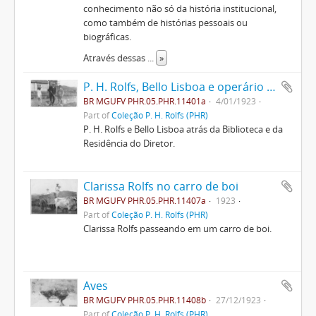
conhecimento não só da história institucional,
como também de histórias pessoais ou
biográficas.
Através dessas
...
»
P. H. Rolfs, Bello Lisboa e operário da ESAV
BR MGUFV PHR.05.PHR.11401a
4/01/1923
Part of
Coleção P. H. Rolfs (PHR)
P. H. Rolfs e Bello Lisboa atrás da Biblioteca e da
Residência do Diretor.
Clarissa Rolfs no carro de boi
BR MGUFV PHR.05.PHR.11407a
1923
Part of
Coleção P. H. Rolfs (PHR)
Clarissa Rolfs passeando em um carro de boi.
Aves
BR MGUFV PHR.05.PHR.11408b
27/12/1923
Part of
Coleção P. H. Rolfs (PHR)