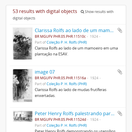
53 results with digital objects
Show results with
digital objects
Clarissa Rolfs ao lado de um mamoeiro
BR MGUFV PHR.05.PHR.11510c
1924
Part of
Coleção P. H. Rolfs (PHR)
Clarissa Rolfs ao lado de um mamoeiro em uma
plantação na ESAV.
image 07
BR MGUFV PHR.05.PHR.11516a
1924
Part of
Coleção P. H. Rolfs (PHR)
Clarissa Rolfs ao lado de mudas frutíferas
enxertadas.
Peter Henry Rolfs palestrando para visitantes
BR MGUFV PHR.05.PHR.11524d
1924
Part of
Coleção P. H. Rolfs (PHR)
Peter Henry Rolfs demonstrando os utensílios