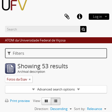
Log in
ATOM da Universidade Federal de Viçosa
Filters
Showing 53 results
Archival description
Fotos da Esav
Advanced search options
Print preview
View:
Direction:
Descending
Sort by:
Relevance