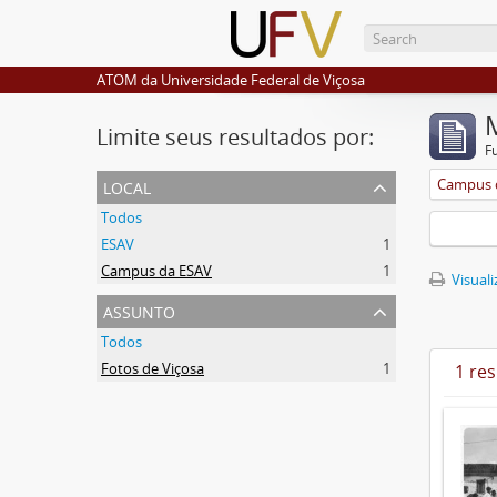
ATOM da Universidade Federal de Viçosa
Limite seus resultados por:
F
local
Campus 
Todos
ESAV
1
Campus da ESAV
1
Visuali
assunto
Todos
Fotos de Viçosa
1
1 re