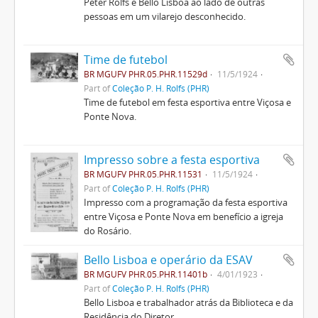
Peter Rolfs e Bello Lisboa ao lado de outras
pessoas em um vilarejo desconhecido.
Time de futebol
BR MGUFV PHR.05.PHR.11529d
11/5/1924
Part of
Coleção P. H. Rolfs (PHR)
Time de futebol em festa esportiva entre Viçosa e
Ponte Nova.
Impresso sobre a festa esportiva
BR MGUFV PHR.05.PHR.11531
11/5/1924
Part of
Coleção P. H. Rolfs (PHR)
Impresso com a programação da festa esportiva
entre Viçosa e Ponte Nova em benefício a igreja
do Rosário.
Bello Lisboa e operário da ESAV
BR MGUFV PHR.05.PHR.11401b
4/01/1923
Part of
Coleção P. H. Rolfs (PHR)
Bello Lisboa e trabalhador atrás da Biblioteca e da
Residência do Diretor.