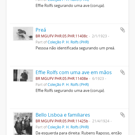
Effie Rolfs segurando uma ave (coruja).
Preá
BR MGUFV PHR.05.PHR.11408c
2/1/1923
Part of
Coleção P. H. Rolfs (PHR)
Pessoa não identificada segurando um preá.
Effie Rolfs com uma ave em mãos
BR MGUFV PHR.05.PHR.11408e
6/1923
Part of
Coleção P. H. Rolfs (PHR)
Effie Rolfs segurando uma ave (coruja).
Bello Lisboa e familiares
BR MGUFV PHR.05.PHR.11425b
21/4/1924
Part of
Coleção P. H. Rolfs (PHR)
Da esquerda para direita: Rubens Raposo, então