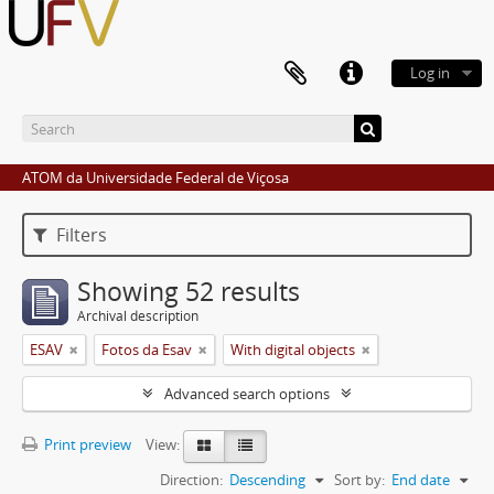
Log in
ATOM da Universidade Federal de Viçosa
Filters
Showing 52 results
Archival description
ESAV
Fotos da Esav
With digital objects
Advanced search options
Print preview
View:
Direction:
Descending
Sort by:
End date