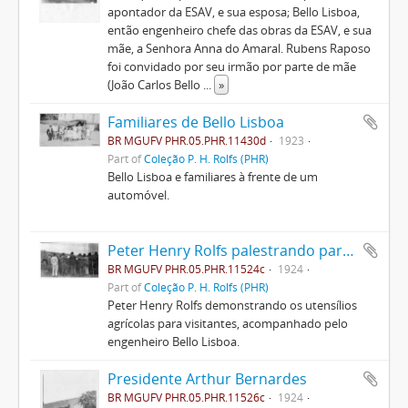
apontador da ESAV, e sua esposa; Bello Lisboa,
então engenheiro chefe das obras da ESAV, e sua
mãe, a Senhora Anna do Amaral. Rubens Raposo
foi convidado por seu irmão por parte de mãe
(João Carlos Bello
...
»
Familiares de Bello Lisboa
BR MGUFV PHR.05.PHR.11430d
1923
Part of
Coleção P. H. Rolfs (PHR)
Bello Lisboa e familiares à frente de um
automóvel.
Peter Henry Rolfs palestrando para visitantes
BR MGUFV PHR.05.PHR.11524c
1924
Part of
Coleção P. H. Rolfs (PHR)
Peter Henry Rolfs demonstrando os utensílios
agrícolas para visitantes, acompanhado pelo
engenheiro Bello Lisboa.
Presidente Arthur Bernardes
BR MGUFV PHR.05.PHR.11526c
1924