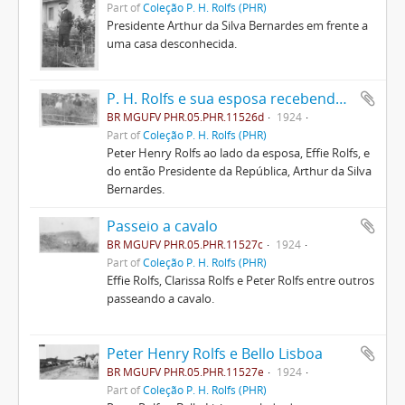
Part of
Coleção P. H. Rolfs (PHR)
Presidente Arthur da Silva Bernardes em frente a
uma casa desconhecida.
P. H. Rolfs e sua esposa recebendo Arthur Bernardes
BR MGUFV PHR.05.PHR.11526d
1924
Part of
Coleção P. H. Rolfs (PHR)
Peter Henry Rolfs ao lado da esposa, Effie Rolfs, e
do então Presidente da República, Arthur da Silva
Bernardes.
Passeio a cavalo
BR MGUFV PHR.05.PHR.11527c
1924
Part of
Coleção P. H. Rolfs (PHR)
Effie Rolfs, Clarissa Rolfs e Peter Rolfs entre outros
passeando a cavalo.
Peter Henry Rolfs e Bello Lisboa
BR MGUFV PHR.05.PHR.11527e
1924
Part of
Coleção P. H. Rolfs (PHR)