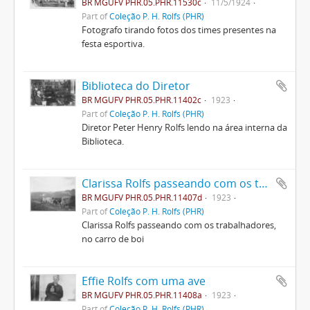
BR MGUFV PHR.05.PHR.11530c
11/5/1924
Part of
Coleção P. H. Rolfs (PHR)
Fotografo tirando fotos dos times presentes na
festa esportiva.
Biblioteca do Diretor
BR MGUFV PHR.05.PHR.11402c
1923
Part of
Coleção P. H. Rolfs (PHR)
Diretor Peter Henry Rolfs lendo na área interna da
Biblioteca.
Clarissa Rolfs passeando com os trabalhadores, no carro de boi
BR MGUFV PHR.05.PHR.11407d
1923
Part of
Coleção P. H. Rolfs (PHR)
Clarissa Rolfs passeando com os trabalhadores,
no carro de boi
Effie Rolfs com uma ave
BR MGUFV PHR.05.PHR.11408a
1923
Part of
Coleção P. H. Rolfs (PHR)