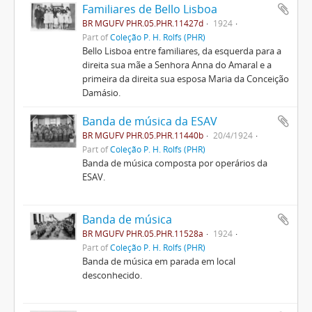
Familiares de Bello Lisboa
BR MGUFV PHR.05.PHR.11427d
1924
Part of
Coleção P. H. Rolfs (PHR)
Bello Lisboa entre familiares, da esquerda para a
direita sua mãe a Senhora Anna do Amaral e a
primeira da direita sua esposa Maria da Conceição
Damásio.
Banda de música da ESAV
BR MGUFV PHR.05.PHR.11440b
20/4/1924
Part of
Coleção P. H. Rolfs (PHR)
Banda de música composta por operários da
ESAV.
Banda de música
BR MGUFV PHR.05.PHR.11528a
1924
Part of
Coleção P. H. Rolfs (PHR)
Banda de música em parada em local
desconhecido.