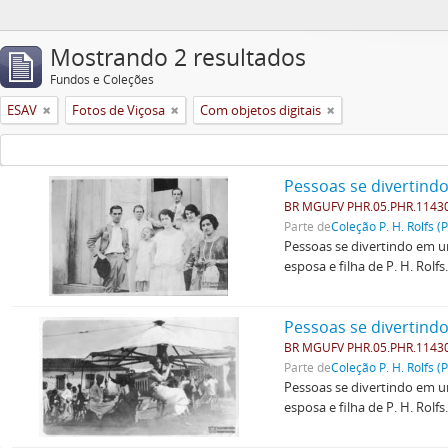
Mostrando 2 resultados
Fundos e Coleções
ESAV
Fotos de Viçosa
Com objetos digitais
Pessoas se divertind
BR MGUFV PHR.05.PHR.1143
Parte de
Coleção P. H. Rolfs (
Pessoas se divertindo em um
esposa e filha de P. H. Rolfs
Pessoas se divertind
BR MGUFV PHR.05.PHR.1143
Parte de
Coleção P. H. Rolfs (
Pessoas se divertindo em um
esposa e filha de P. H. Rolfs