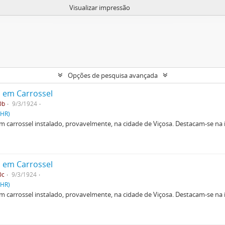
Visualizar impressão
Opções de pesquisa avançada
o em Carrossel
0b
9/3/1924
PHR)
 carrossel instalado, provavelmente, na cidade de Viçosa. Destacam-se na i
.
o em Carrossel
0c
9/3/1924
PHR)
 carrossel instalado, provavelmente, na cidade de Viçosa. Destacam-se na i
.