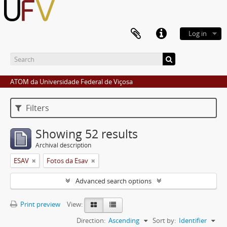
Log in
ATOM da Universidade Federal de Viçosa
Filters
Showing 52 results
Archival description
ESAV
Fotos da Esav
Advanced search options
Print preview
View:
Direction:
Ascending
Sort by:
Identifier