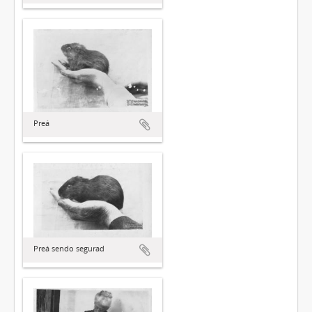
Preá
Preá sendo segurad