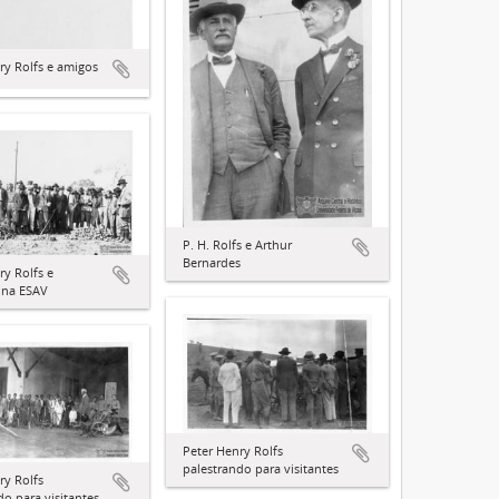
ry Rolfs e amigos
P. H. Rolfs e Arthur
Bernardes
ry Rolfs e
s na ESAV
Peter Henry Rolfs
palestrando para visitantes
ry Rolfs
do para visitantes