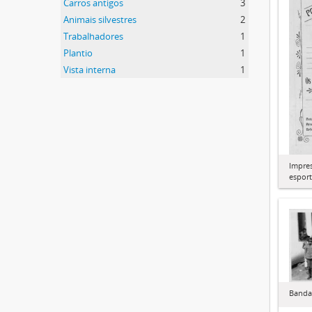
Carros antigos
3
Animais silvestres
2
Trabalhadores
1
Plantio
1
Vista interna
1
Impres
esport
Banda