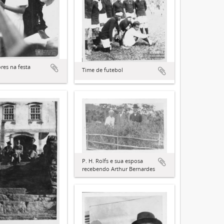
res na festa
Time de futebol
P. H. Rolfs e sua esposa
recebendo Arthur Bernardes