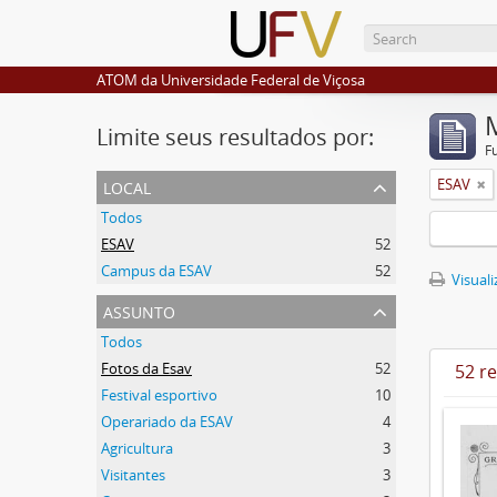
ATOM da Universidade Federal de Viçosa
Limite seus resultados por:
F
local
ESAV
Todos
ESAV
52
Campus da ESAV
52
Visuali
assunto
Todos
Fotos da Esav
52
52 r
Festival esportivo
10
Operariado da ESAV
4
Agricultura
3
Visitantes
3