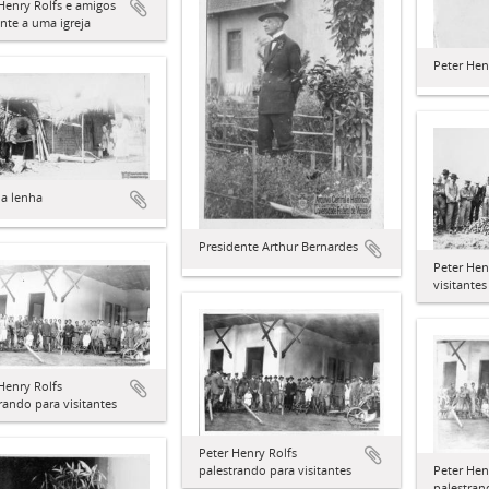
Henry Rolfs e amigos
nte a uma igreja
Peter Hen
 a lenha
Presidente Arthur Bernardes
Peter Hen
visitante
Henry Rolfs
rando para visitantes
Peter Henry Rolfs
Peter Hen
palestrando para visitantes
palestran