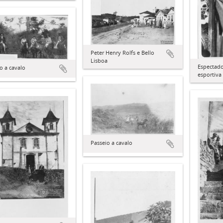
Peter Henry Rolfs e Bello
Lisboa
Espectado
o a cavalo
esportiva
Passeio a cavalo