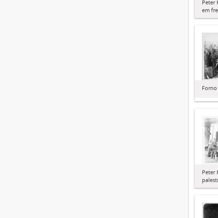
Peter 
em fre
Forno
Peter 
palest