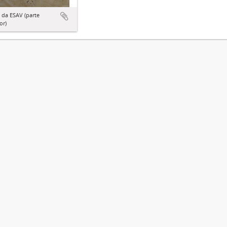
 da ESAV (parte
or)