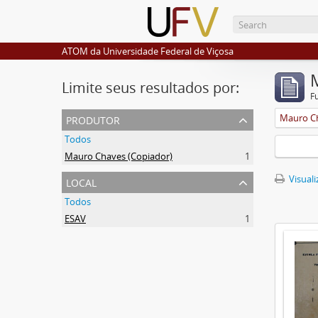
ATOM da Universidade Federal de Viçosa
Limite seus resultados por:
F
produtor
Mauro Ch
Todos
Mauro Chaves (Copiador)
1
local
Visuali
Todos
ESAV
1