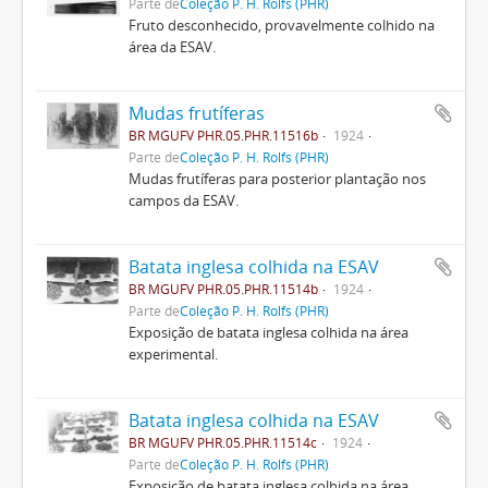
Parte de
Coleção P. H. Rolfs (PHR)
Fruto desconhecido, provavelmente colhido na
área da ESAV.
Mudas frutíferas
BR MGUFV PHR.05.PHR.11516b
1924
Parte de
Coleção P. H. Rolfs (PHR)
Mudas frutíferas para posterior plantação nos
campos da ESAV.
Batata inglesa colhida na ESAV
BR MGUFV PHR.05.PHR.11514b
1924
Parte de
Coleção P. H. Rolfs (PHR)
Exposição de batata inglesa colhida na área
experimental.
Batata inglesa colhida na ESAV
BR MGUFV PHR.05.PHR.11514c
1924
Parte de
Coleção P. H. Rolfs (PHR)
Exposição de batata inglesa colhida na área