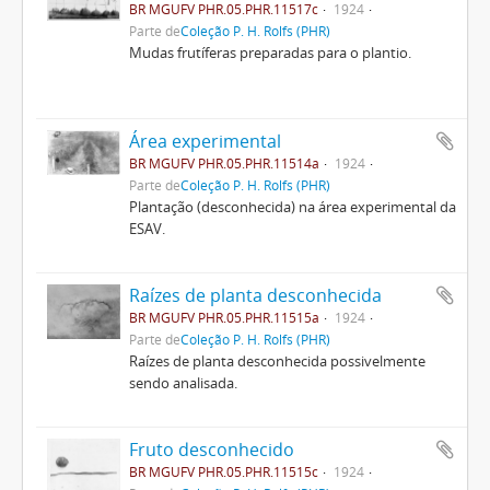
BR MGUFV PHR.05.PHR.11517c
1924
Parte de
Coleção P. H. Rolfs (PHR)
Mudas frutíferas preparadas para o plantio.
Área experimental
BR MGUFV PHR.05.PHR.11514a
1924
Parte de
Coleção P. H. Rolfs (PHR)
Plantação (desconhecida) na área experimental da
ESAV.
Raízes de planta desconhecida
BR MGUFV PHR.05.PHR.11515a
1924
Parte de
Coleção P. H. Rolfs (PHR)
Raízes de planta desconhecida possivelmente
sendo analisada.
Fruto desconhecido
BR MGUFV PHR.05.PHR.11515c
1924