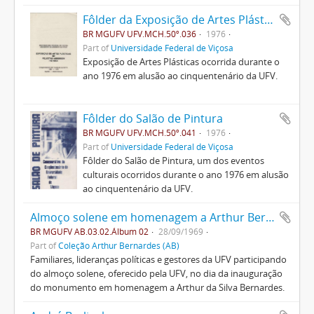
Fôlder da Exposição de Artes Plásticas
BR MGUFV UFV.MCH.50º.036
1976
Part of
Universidade Federal de Viçosa
Exposição de Artes Plásticas ocorrida durante o
ano 1976 em alusão ao cinquentenário da UFV.
Fôlder do Salão de Pintura
BR MGUFV UFV.MCH.50º.041
1976
Part of
Universidade Federal de Viçosa
Fôlder do Salão de Pintura, um dos eventos
culturais ocorridos durante o ano 1976 em alusão
ao cinquentenário da UFV.
Almoço solene em homenagem a Arthur Bernardes
BR MGUFV AB.03.02.Álbum 02
28/09/1969
Part of
Coleção Arthur Bernardes (AB)
Familiares, lideranças políticas e gestores da UFV participando
do almoço solene, oferecido pela UFV, no dia da inauguração
do monumento em homenagem a Arthur da Silva Bernardes.