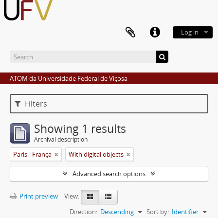
Log in
ATOM da Universidade Federal de Viçosa
Filters
Showing 1 results
Archival description
Paris - França
With digital objects
Advanced search options
Print preview
View:
Direction:
Descending
Sort by:
Identifier