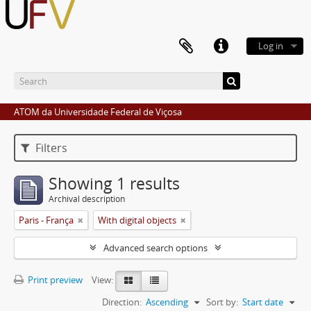
Log in
ATOM da Universidade Federal de Viçosa
Filters
Showing 1 results
Archival description
Paris - França
With digital objects
Advanced search options
Print preview
View:
Direction:
Ascending
Sort by:
Start date