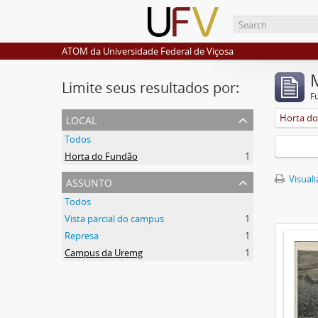
ATOM da Universidade Federal de Viçosa
Limite seus resultados por:
F
local
Horta d
Todos
Horta do Fundão
1
assunto
Visuali
Todos
Vista parcial do campus
1
Represa
1
Campus da Uremg
1