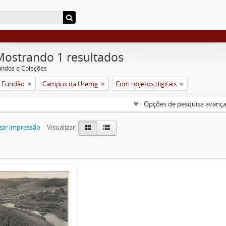
Mostrando 1 resultados
undos e Coleções
o Fundão
Campus da Uremg
Com objetos digitais
Opções de pesquisa avanç
zar impressão
Visualizar: