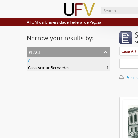
ATOM da Universidade Federal de Viçosa
Narrow your results by:
Ar
place
Casa Art
All
Casa Arthur Bernardes
1
Print 