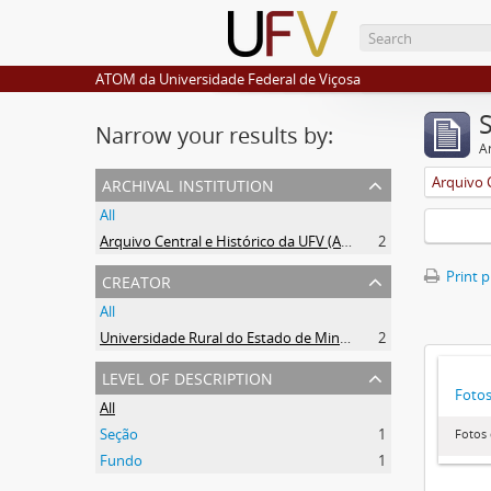
ATOM da Universidade Federal de Viçosa
Narrow your results by:
Ar
archival institution
All
Arquivo Central e Histórico da UFV (ACH-UFV)
2
creator
Print 
All
Universidade Rural do Estado de Minas Gerais (Uremg)
2
level of description
Foto
All
Seção
1
Fotos
Fundo
1