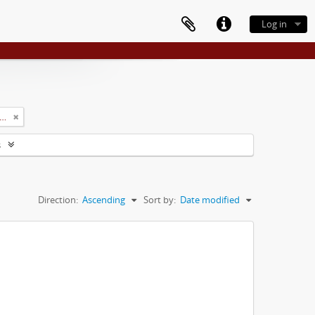
Log in
rsidade Rural do Estado de Minas Gerais (Uremg)
s
Direction:
Ascending
Sort by:
Date modified