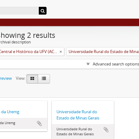
Showing 2 results
chival description
Arquivo Central e Histórico da UFV (ACH-UFV)
Unive
Advanced search option
preview
View:
s da Uremg
Universidade Rural do
Estado de Minas Gerais
 da Uremg
Universidade Rural do
Estado de Minas Gerais