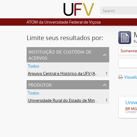
ATOM da Universidade Federal de Viçosa
Limite seus resultados por:
F
instituição de custódia de
Somente 
acervos
Todos
Arquivo Central e Histórico da UFV (ACH-UFV)
1
Visuali
produtor
Todos
Universidade Rural do Estado de Minas Gerais (Uremg)
1
Univ
BR MG
Univer