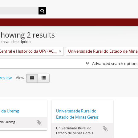
Showing 2 results
chival description
Arquivo Central e Histórico da UFV (ACH-UFV)
Unive
Advanced search option
preview
View:
s da Uremg
Universidade Rural do
Estado de Minas Gerais
 da Uremg
Universidade Rural do
Estado de Minas Gerais