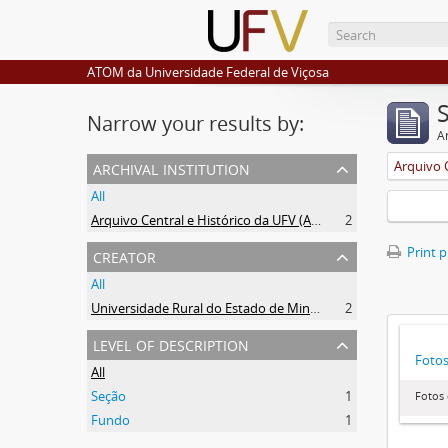
ATOM da Universidade Federal de Viçosa
Narrow your results by:
Ar
archival institution
All
Arquivo Central e Histórico da UFV (ACH-UFV)
2
creator
Print 
All
Universidade Rural do Estado de Minas Gerais (Uremg)
2
level of description
Foto
All
Seção
1
Fotos
Fundo
1