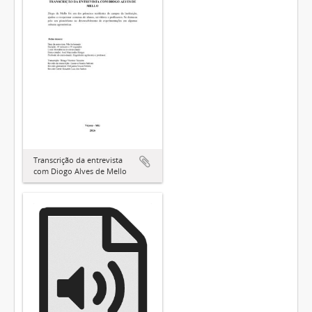
Transcrição da entrevista
com Diogo Alves de Mello