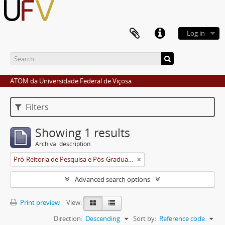
Log in
ATOM da Universidade Federal de Viçosa
Filters
Showing 1 results
Archival description
Pró-Reitoria de Pesquisa e Pós-Graduação
Advanced search options
Print preview
View:
Direction:
Descending
Sort by:
Reference code