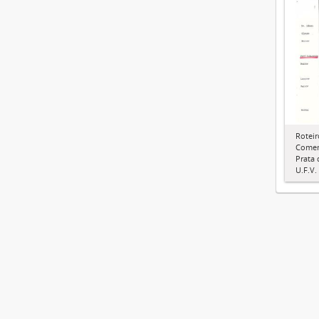
Roteir
Comem
Prata
U.F.V.