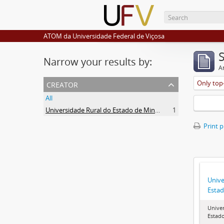
ATOM da Universidade Federal de Viçosa
Narrow your results by:
Ar
creator
Only top-
All
Universidade Rural do Estado de Minas Gerais (Uremg)
1
Print 
Unive
Estad
Univer
Estado